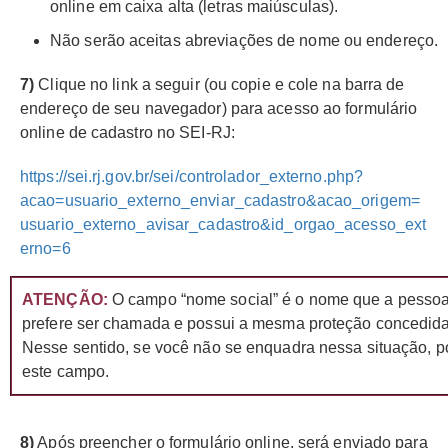
online em caixa alta (letras maiúsculas).
Não serão aceitas abreviações de nome ou endereço.
7)
Clique no link a seguir (ou copie e cole na barra de
endereço de seu navegador) para acesso ao formulário
online de cadastro no SEI-RJ:
https://sei.rj.gov.br/sei/controlador_externo.php?
acao=usuario_externo_enviar_cadastro&acao_origem=
usuario_externo_avisar_cadastro&id_orgao_acesso_ext
erno=6
ATENÇÃO:
O campo “nome social” é o nome que a pessoa 
prefere ser chamada e possui a mesma proteção concedida
Nesse sentido, se você não se enquadra nessa situação, po
este campo.
8)
Após preencher o formulário online, será enviado para