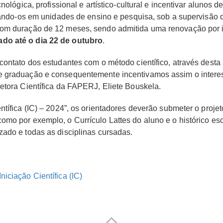
cnológica, profissional e artístico-cultural e incentivar aluno
inando-os em unidades de ensino e pesquisa, sob a supervisão 
com duração de 12 meses, sendo admitida uma renovação por 
do até o dia 22 de outubro
.
 contato dos estudantes com o método científico, através des
e graduação e consequentemente incentivamos assim o intere
etora Científica da FAPERJ, Eliete Bouskela.
tífica (IC) – 2024”, os orientadores deverão submeter o projet
mo por exemplo, o Currículo Lattes do aluno e o histórico es
zado e todas as disciplinas cursadas.
iciação Científica (IC)