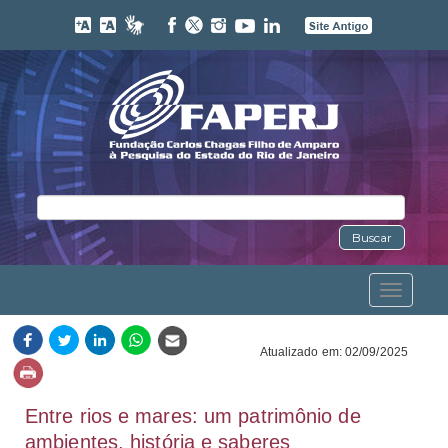
Buscar
Toggle
navigation
Atualizado em: 02/09/2025
Entre rios e mares: um patrimônio de
ambientes, história e saberes