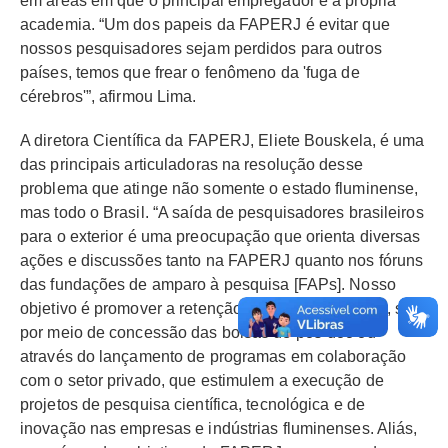
em áreas em que o principal empregador é a própria
academia. “Um dos papeis da FAPERJ é evitar que
nossos pesquisadores sejam perdidos para outros
países, temos que frear o fenômeno da 'fuga de
cérebros'”, afirmou Lima.
A diretora Científica da FAPERJ, Eliete Bouskela, é uma
das principais articuladoras na resolução desse
problema que atinge não somente o estado fluminense,
mas todo o Brasil. “A saída de pesquisadores brasileiros
para o exterior é uma preocupação que orienta diversas
ações e discussões tanto na FAPERJ quanto nos fóruns
das fundações de amparo à pesquisa [FAPs]. Nosso
objetivo é promover a retenção de nossos doutores, seja
por meio de concessão das bolsas de pós-doc ou
através do lançamento de programas em colaboração
com o setor privado, que estimulem a execução de
projetos de pesquisa científica, tecnológica e de
inovação nas empresas e indústrias fluminenses. Aliás,