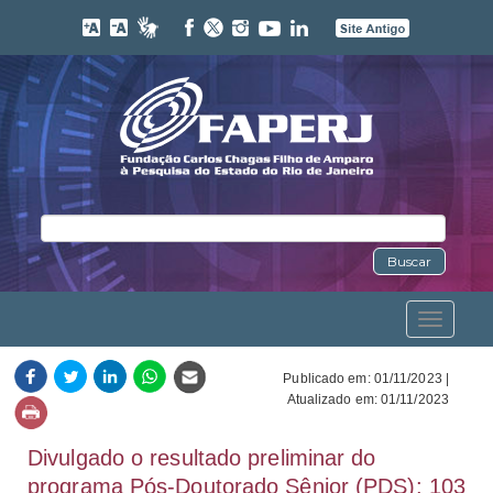
Buscar
Toggle
navigation
Publicado em: 01/11/2023 |
Atualizado em: 01/11/2023
Divulgado o resultado preliminar do
programa Pós-Doutorado Sênior (PDS): 103