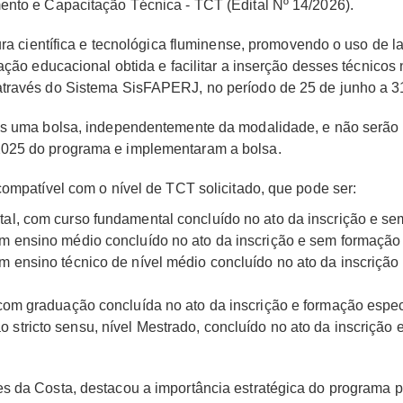
ento e Capacitação Técnica - TCT (Edital Nº 14/2026).
tura científica e tecnológica fluminense, promovendo o uso de 
ação educacional obtida e facilitar a inserção desses técnicos
través do Sistema SisFAPERJ, no período de 25 de junho a 31
as uma bolsa, independentemente da modalidade, e não serão 
2025 do programa e implementaram a bolsa.
compatível com o nível de TCT solicitado, que pode ser:
al, com curso fundamental concluído no ato da inscrição e se
om ensino médio concluído no ato da inscrição e sem formação 
om ensino técnico de nível médio concluído no ato da inscrição
 com graduação concluída no ato da inscrição e formação espec
 stricto sensu, nível Mestrado, concluído no ato da inscrição
 da Costa, destacou a importância estratégica do programa pa