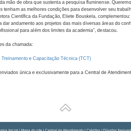
 da mão de obra que sustenta a pesquisa fluminense. Queremos 
os tenham as melhores condições para desenvolver seu trabalho
iretora Científica da Fundação, Eliete Bouskela, complementou
a dar andamento aos projetos das mais diversas áreas do co
fissional para além dos limites da academia", destacou.
lhes da chamada:
 Treinamento e Capacitação Técnica (TCT)
enviados única e exclusivamente para a Central de Atendimen
gina Inicial
|
Mapa do site
|
Central de Atendimento
|
Créditos
|
Dúvidas frequen