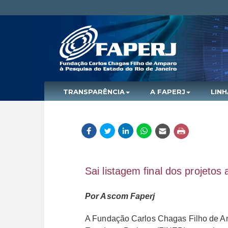
TRANSPARÊNCIA
A FAPERJ
LIN
Sai listagem final dos projeto
Por Ascom Faperj
A Fundação Carlos Chagas Filho de Am